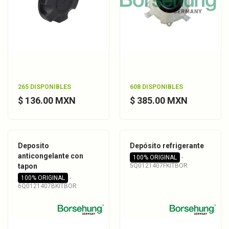
265 DISPONIBLES
608 DISPONIBLES
$ 136.00 MXN
$ 385.00 MXN
Deposito
Depósito refrigerante
anticongelante con
100% ORIGINAL
-
tapon
5Q0121407FKITBOR
100% ORIGINAL
-
6Q0121407BKITBOR