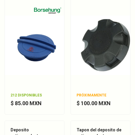
212 DISPONIBLES
PRÓXIMAMENTE
$ 85.00 MXN
$ 100.00 MXN
Deposito
Tapon del deposito de