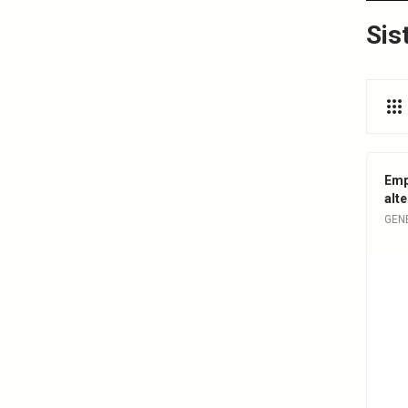
Sis
Emp
alt
GEN