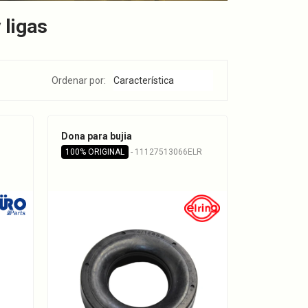
 ligas
Ordenar por:
Dona para bujia
U
100% ORIGINAL
- 11127513066ELR