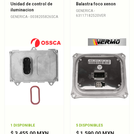
Unidad de control de
Balastra foco xenon
iluminacion
GENERICA -
63117182520VER
GENERICA - 0038205826SCA
1 DISPONIBLE
5 DISPONIBLES
$ 3,455.00 MXN
$ 1,590.00 MXN