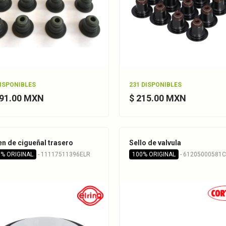
DISPONIBLES
231 DISPONIBLES
291.00 MXN
$ 215.00 MXN
en de cigueñal trasero
Sello de valvula
% ORIGINAL
- 11117511396ELR
100% ORIGINAL
- 61205000581