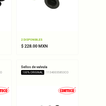
2 DISPONIBLES
$ 228.00 MXN
Sellos de valvula
CO
100% ORIGINAL
- 11340035853CO