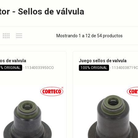
or - Sellos de válvula
Mostrando 1 a 12 de 54 productos
los de valvula
Juego sellos de valvula
% ORIGINAL
- 11340033950CO
100% ORIGINAL
- 11340038719