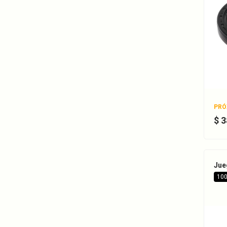
PRÓ
$ 
Jue
100