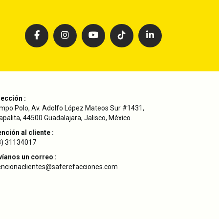
rección :
mpo Polo, Av. Adolfo López Mateos Sur #1431,
palita, 44500 Guadalajara, Jalisco, México.
nción al cliente :
3) 31134017
víanos un correo :
encionaclientes@saferefacciones.com