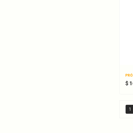
PRÓ
$ 
1