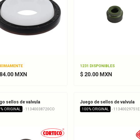
XIMAMENTE
1231 DISPONIBLES
384.00 MXN
$ 20.00 MXN
go sellos de valvula
Juego de sellos de valvula
% ORIGINAL
- 11340038720CO
100% ORIGINAL
- 11340029751E