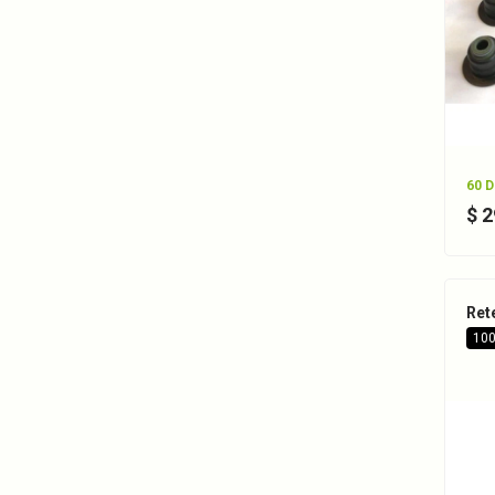
60 
$ 
Ret
100