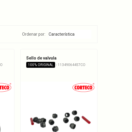
Ordenar por:
Sello de valvula
CO
100% ORIGINAL
- 11349064457CO