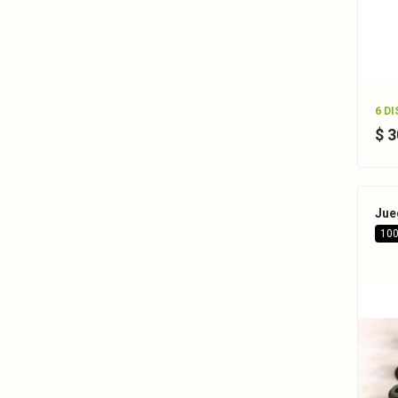
6 D
$ 
Jue
100