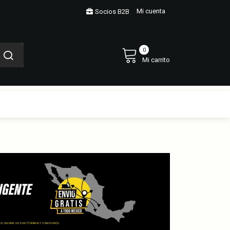
Mi cuenta
Socios B2B
0
Mi carrito