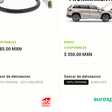
ISPONIBLES
NUEVO
4 DISPONIBLES
285.00 MXN
$ 350.00 MXN
sor de detonacion
Sensor de detonacion
PO ORIGINAL - 0031538628FEB
100% ORIGINAL
- AJ85676ES