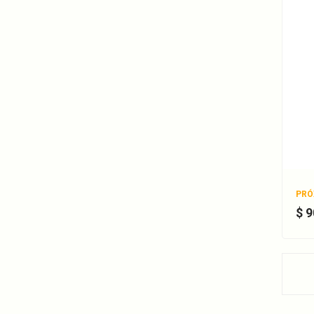
PRÓ
$ 