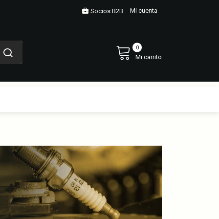
Mi cuenta
Socios B2B
0
Mi carrito