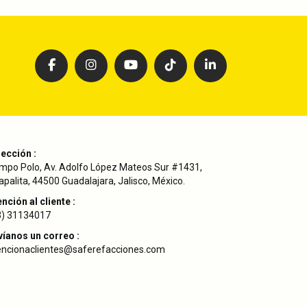
rección :
mpo Polo, Av. Adolfo López Mateos Sur #1431,
palita, 44500 Guadalajara, Jalisco, México.
nción al cliente :
3) 31134017
víanos un correo :
encionaclientes@saferefacciones.com