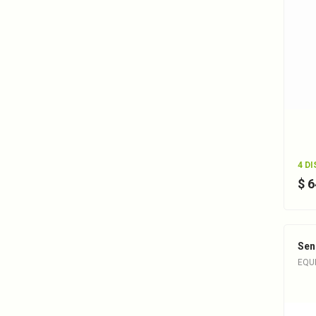
4 D
$ 
Sen
EQUI