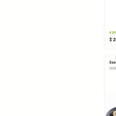
4 D
$ 
Sen
GEN