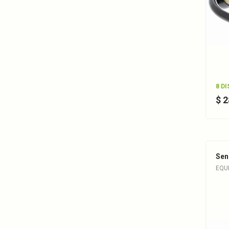
8 D
$ 
Sen
EQUI