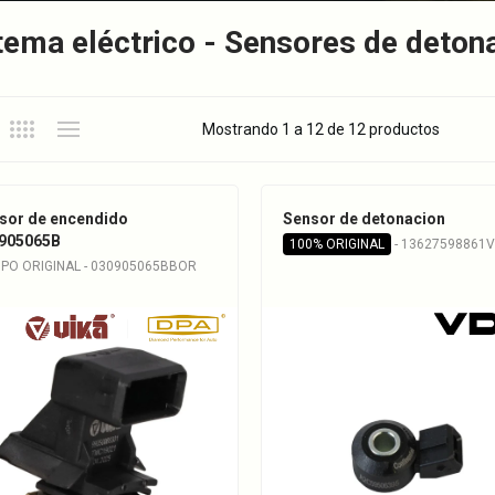
tema eléctrico - Sensores de deton
Mostrando 1 a 12 de 12 productos
sor de encendido
Sensor de detonacion
905065B
100% ORIGINAL
- 13627598861
IPO ORIGINAL - 030905065BBOR