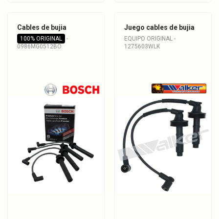
Cables de bujia
Juego cables de bujia
100% ORIGINAL
-
EQUIPO ORIGINAL -
0986MG0512BO
1275603WLK