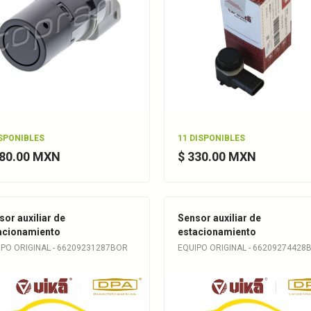
ISPONIBLES
11 DISPONIBLES
780.00 MXN
$ 330.00 MXN
sor auxiliar de
Sensor auxiliar de
acionamiento
estacionamiento
IPO ORIGINAL - 66209231287BOR
EQUIPO ORIGINAL - 66209274428