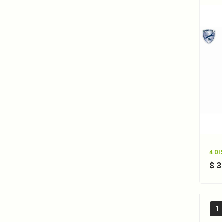
4 D
$ 
1