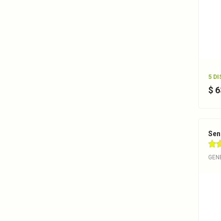
5 D
$ 
Sen
GEN