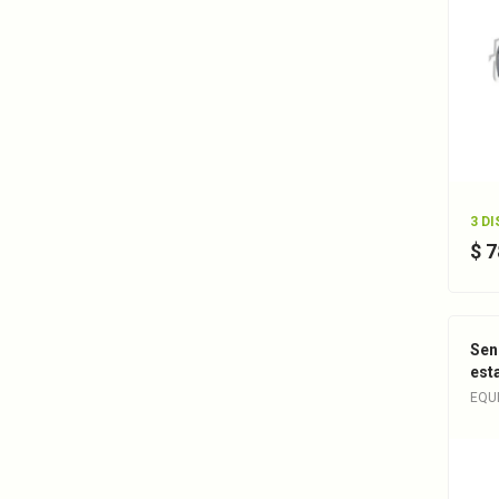
3 D
$ 
Sen
est
EQU