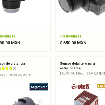
ISPONIBLES
4 DISPONIBLES
630.00 MXN
$ 650.00 MXN
sor de distancia
Sensor delantero para
estacionarse
EQUIPO ORIGINAL - 1S0919275BO
ERICA - 66206989069TP