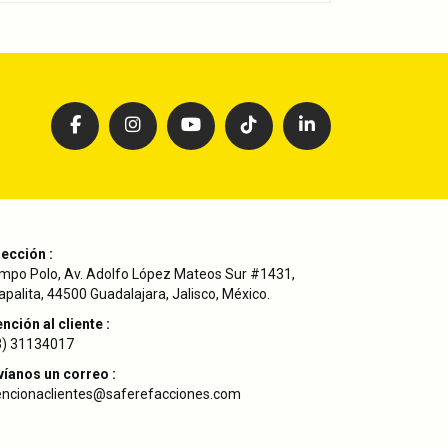
rección :
mpo Polo, Av. Adolfo López Mateos Sur #1431,
palita, 44500 Guadalajara, Jalisco, México.
nción al cliente :
3) 31134017
víanos un correo :
encionaclientes@saferefacciones.com