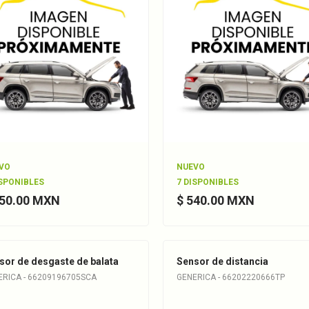
VO
NUEVO
ISPONIBLES
7 DISPONIBLES
550.00 MXN
$ 540.00 MXN
sor de desgaste de balata
Sensor de distancia
ERICA - 66209196705SCA
GENERICA - 66202220666TP