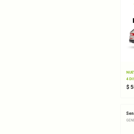
NUE
4 D
$ 
Sen
GEN