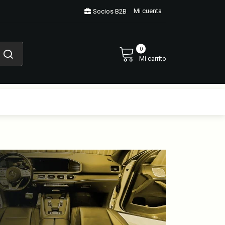
Mi cuenta
Socios B2B
0
Mi carrito