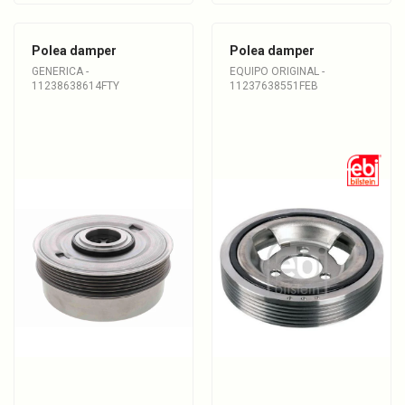
Polea damper
Polea damper
GENERICA -
EQUIPO ORIGINAL -
11238638614FTY
11237638551FEB