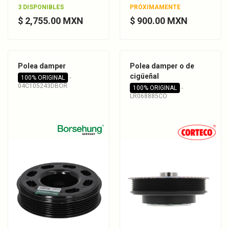
3 DISPONIBLES
PRÓXIMAMENTE
$ 2,755.00 MXN
$ 900.00 MXN
Polea damper
Polea damper o de
cigüeñal
100% ORIGINAL
-
04C105243DBOR
100% ORIGINAL
-
LR068885CO