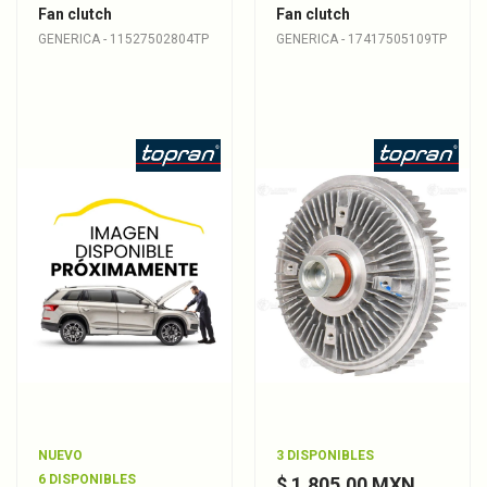
Fan clutch
Fan clutch
GENERICA - 11527502804TP
GENERICA - 17417505109TP
NUEVO
3 DISPONIBLES
6 DISPONIBLES
$ 1,805.00 MXN