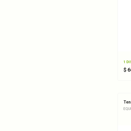
1 D
$ 
Ten
EQUI