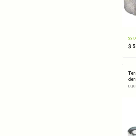
22 
$ 
Ten
den
EQU