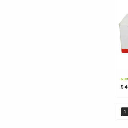
6 D
$ 
1