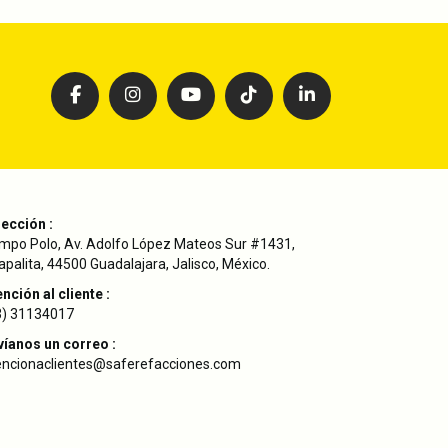
rección :
mpo Polo, Av. Adolfo López Mateos Sur #1431,
palita, 44500 Guadalajara, Jalisco, México.
nción al cliente :
3) 31134017
víanos un correo :
encionaclientes@saferefacciones.com