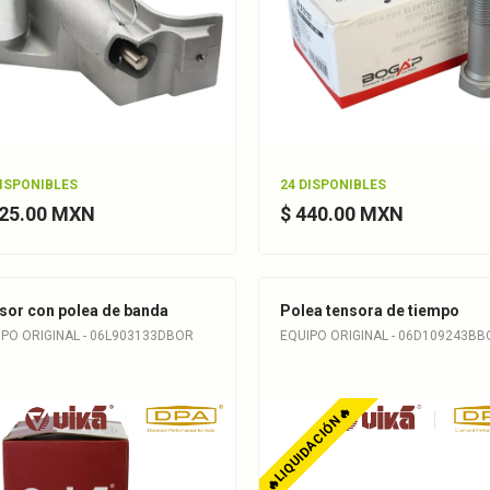
DISPONIBLES
24 DISPONIBLES
825.00 MXN
$ 440.00 MXN
sor con polea de banda
Polea tensora de tiempo
IPO ORIGINAL - 06L903133DBOR
EQUIPO ORIGINAL - 06D109243BB
🔥LIQUIDACIÓN🔥