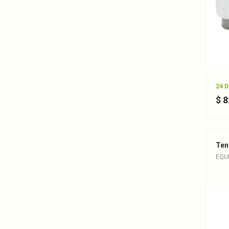
24 
$ 
Ten
EQU