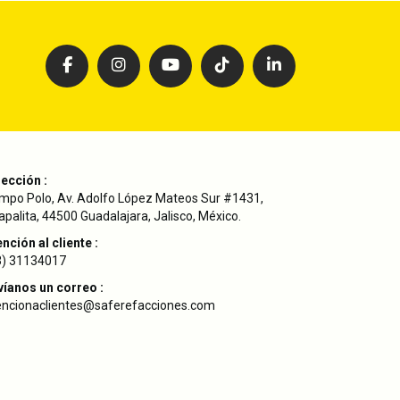
rección :
mpo Polo, Av. Adolfo López Mateos Sur #1431,
palita, 44500 Guadalajara, Jalisco, México.
nción al cliente :
3) 31134017
víanos un correo :
encionaclientes@saferefacciones.com