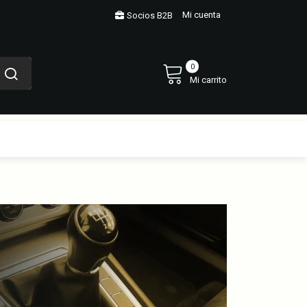
Mi cuenta
Socios B2B
0
Mi carrito