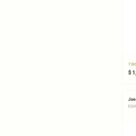
7 D
$ 
Jue
EQU