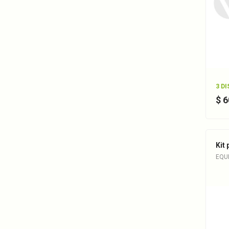
3 D
$ 
Kit 
EQUI