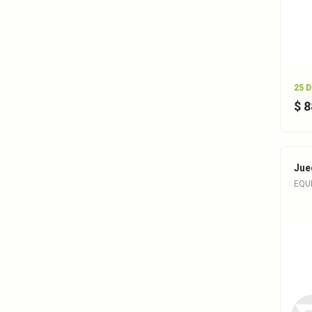
25 
$ 
Jue
EQU