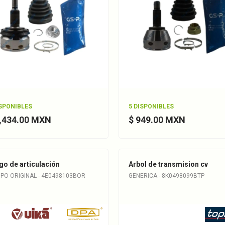
ISPONIBLES
5 DISPONIBLES
1,434.00 MXN
$ 949.00 MXN
go de articulación
Arbol de transmision cv
IPO ORIGINAL - 4E0498103BOR
GENERICA - 8K0498099BTP