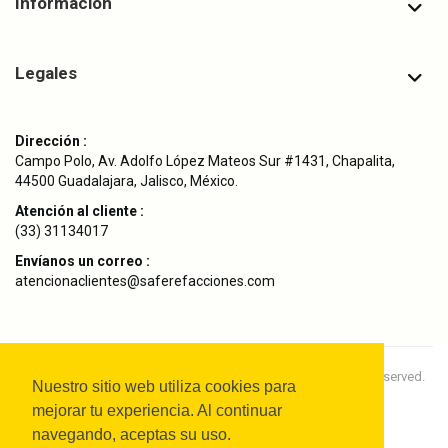
Información
Legales
Dirección :
Campo Polo, Av. Adolfo López Mateos Sur #1431, Chapalita,
44500 Guadalajara, Jalisco, México.
Atención al cliente :
(33) 31134017
Envíanos un correo :
atencionaclientes@saferefacciones.com
Copyright © 2024
SAFE Refacciones Originales.
All rights reserved.
Nuestro sitio web utiliza cookies para
mejorar tu experiencia. Al continuar
navegando, aceptas su uso.