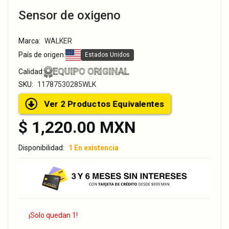
Sensor de oxigeno
Marca:
WALKER
País de origen:
Estados Unidos
EQUIPO ORIGINAL
Calidad:
SKU:
11787530285WLK
Ver 2 Productos Equivalentes
$ 1,220.00 MXN
Disponibilidad:
1 En existencia
¡Solo quedan 1!