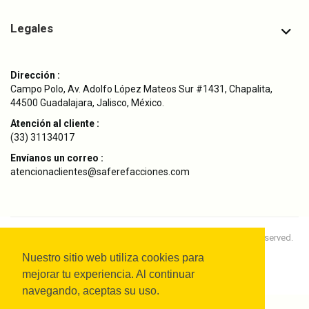
Legales
Dirección :
Campo Polo, Av. Adolfo López Mateos Sur #1431, Chapalita,
44500 Guadalajara, Jalisco, México.
Atención al cliente :
(33) 31134017
Envíanos un correo :
atencionaclientes@saferefacciones.com
Copyright © 2024
SAFE Refacciones Originales.
All rights reserved.
Nuestro sitio web utiliza cookies para
mejorar tu experiencia. Al continuar
navegando, aceptas su uso.