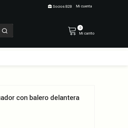
Mi cuenta
Socios B2B
0
Mi carrito
ador con balero delantera