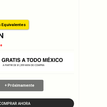
ctos Equivalentes
N
te
Próximamente
COMPRAR AHORA