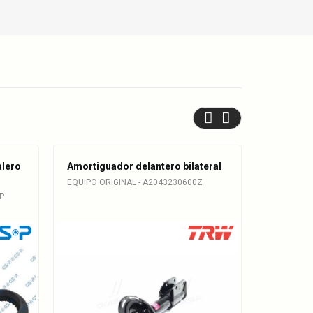
alero
Amortiguador delantero bilateral
Base de 
delantera
EQUIPO ORIGINAL - A2043230600Z
P
GENERICA 