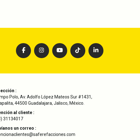
rección :
mpo Polo, Av. Adolfo López Mateos Sur #1431,
palita, 44500 Guadalajara, Jalisco, México.
nción al cliente :
3) 31134017
víanos un correo :
encionaclientes@saferefacciones.com