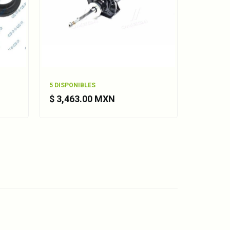
5 DISPONIBLES
5 DISPON
$ 3,463.00 MXN
$ 520.