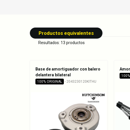
Productos equivalentes
Resultados: 13 productos
Base de amortiguador con balero
Amort
delantera bilateral
100%
100% ORIGINAL
- 2043230120KITHU