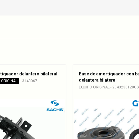
iguador delantero bilateral
Base de amortiguador con b
delantera bilateral
 ORIGINAL
- 314006Z
EQUIPO ORIGINAL - 2043230120GS