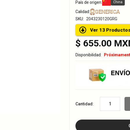
País de origen:
China
GENERICA
Calidad:
SKU:
2043230120GRG
Ver 13 Produ
$ 655.00 MX
Disponibilidad:
Próximamen
Cantidad: