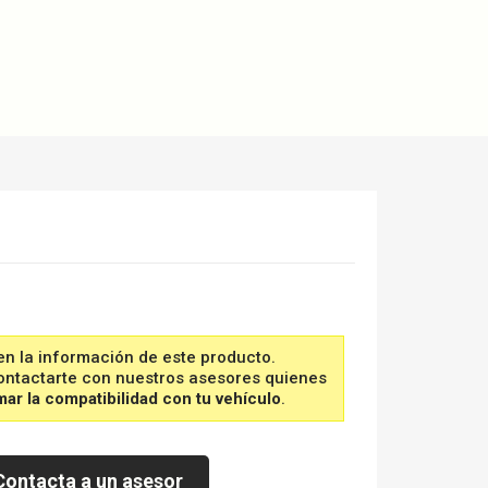
s
n la información de este producto.
tactarte con nuestros asesores quienes
mar la compatibilidad con tu vehículo
.
Contacta a un asesor