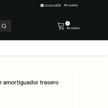
Mi cuenta
Socios B2B
0
Mi carrito
e amortiguador trasero