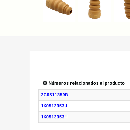
Números relacionados al producto
3C0511359B
1K0513353J
1K0513353H