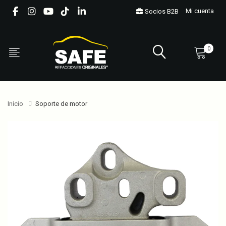
Mi cuenta
Socios B2B
0
Inicio
Soporte de motor