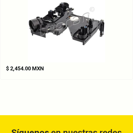
A1402701161cpl1
A1402710080
A1402710080cpl1
A1402770095
A1402770095cpl3
5080451AA
$ 2,454.00 MXN
Síguenos
en nuestras redes