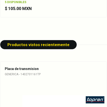
5 DISPONIBLES
A1405403617
$ 105.00 MXN
1402700561cpl1
1402700761cpl1
1402700861cpl1
1402701161cpl1
Productos vistos recientemente
1402710080
1402710080cpl1
1402770095
Placa de transmision
GENERICA - 1402701161TP
1402770095cpl3
A1402700561cpl1
A1402700761cpl1
A1402700861cpl1