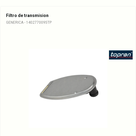
A1402700250
A2035400053
Filtro de transmision
GENERICA - 1402770095TP
A2035400153
A2035400253
1402700250
2035400053
2035400153
2035400253
05080451AA
52108308AA
68049181AA
1405403617