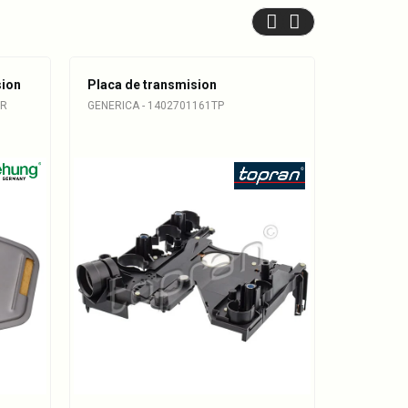
sion
Placa de transmision
Filtro de
OR
GENERICA - 1402701161TP
GENERICA 