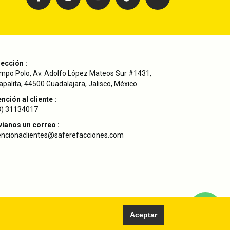
rección :
mpo Polo, Av. Adolfo López Mateos Sur #1431,
palita, 44500 Guadalajara, Jalisco, México.
nción al cliente :
3) 31134017
víanos un correo :
encionaclientes@saferefacciones.com
Aceptar