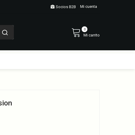
Mi cuenta
Socios B2B
0
Mi carrito
sion