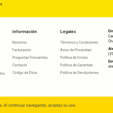
es
Información
Legales
Di
Ca
Cha
Nosotros
Términos y Condiciones
Ate
Facturación
Aviso de Privacidad
(3
Preguntas Frecuentes
Política de Envíos
En
Contacto
Política de Garantías
at
Código de Ética
Política de Devoluciones
utos
hts reserved.
ia. Al continuar navegando, aceptas su uso.