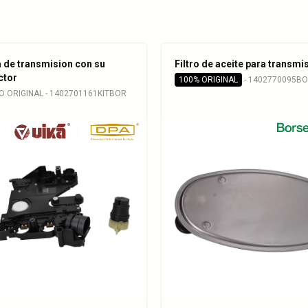
 de transmision con su
Filtro de aceite para transmi
ctor
100% ORIGINAL
- 1402770095B
O ORIGINAL - 1402701161KITBOR