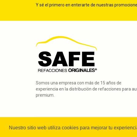
Y sé el primero en enterarte de nuestras promocion
A1402770095cpl3
5080451AA
Somos una empresa con más de 15 años de
experiencia en la distribución de refacciones para a
premium.
Copyright © 2024
SAFE Refacciones Originales.
All rig
Nuestro sitio web utiliza cookies para mejorar tu experienc