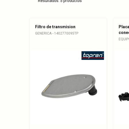
K52108308AA
Resultados: 5 productos
K68049181AA
K68001279AA
Filtro de transmision
Placa
cone
K52108322AA
GENERICA - 1402770095TP
EQUIP
K05166827AA
K05189122AA
K52108324AB
K52108324AC
A1402700250
A2035400053
A2035400153
A2035400253