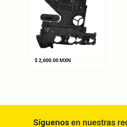
1402701161cpl1
1402710080
1402710080cpl1
1402770095
1402770095cpl3
A1402700561cpl1
$ 2,600.00 MXN
A1402700761cpl1
A1402700861cpl1
A1402701161cpl1
A1402710080
A1402710080cpl1
Síguenos
en nuestras re
A1402770095