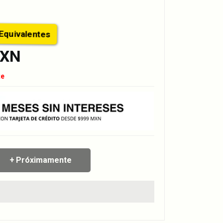
os Equivalentes
MXN
te
Próximamente