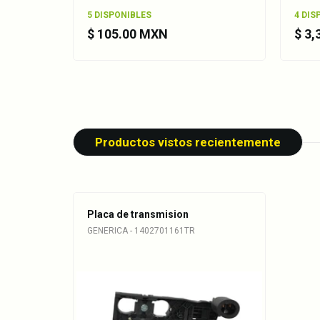
1402700250
5 DISPONIBLES
4 DIS
$ 105.00 MXN
$ 3
2035400053
2035400153
2035400253
05080451AA
Productos vistos recientemente
52108308AA
68049181AA
1405403617
Placa de transmision
A1405403617
GENERICA - 1402701161TR
1402700561cpl1
1402700761cpl1
1402700861cpl1