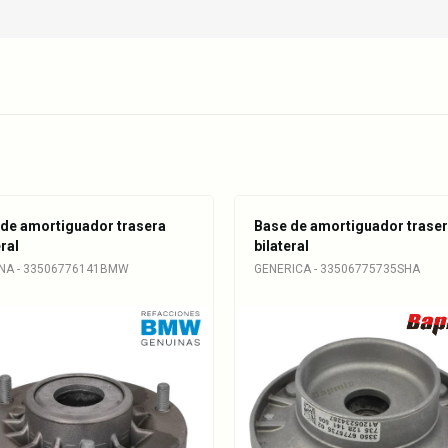
 de amortiguador trasera
Base de amortiguador trase
eral
bilateral
NA - 33506776141BMW
GENERICA - 33506775735SHA