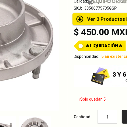
EQUIPO ORIGI
Calidad:
SKU:
33506775735GSP
Ver 3 Product
$ 450.00 MX
🔥LIQUIDACIÓN🔥
Disponibilidad:
5 En existenc
¡Solo quedan 5!
Cantidad: