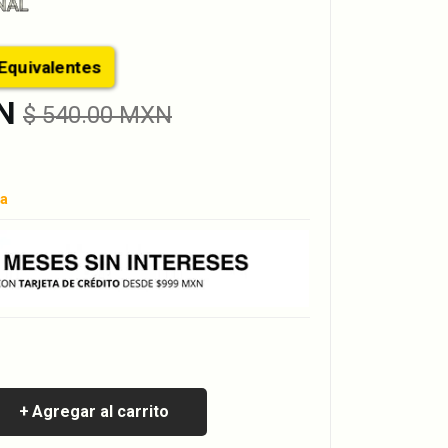
NAL
os Equivalentes
N
$ 540.00 MXN
ia
Agregar al carrito