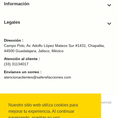
Información
Legales
Dirección :
Campo Polo, Av. Adolfo López Mateos Sur #1431, Chapalita,
44500 Guadalajara, Jalisco, México.
Atención al cliente :
(33) 31134017
Envíanos un correo :
atencionaclientes@saferefacciones.com
Copyright © 2024
SAFE Refacciones Originales.
All rights reserved.
Nuestro sitio web utiliza cookies para
mejorar tu experiencia. Al continuar
navegando, aceptas su uso.