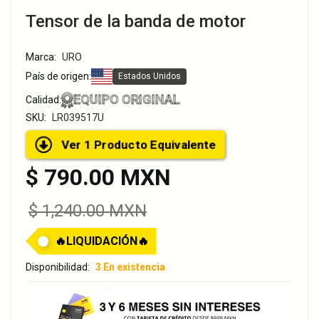
Tensor de la banda de motor
Marca:
URO
País de origen:
Estados Unidos
EQUIPO ORIGINAL
Calidad:
SKU:
LR039517U
Ver 1 Producto Equivalente
$ 790.00 MXN
$ 1,240.00 MXN
🔥LIQUIDACIÓN🔥
Disponibilidad:
3 En existencia